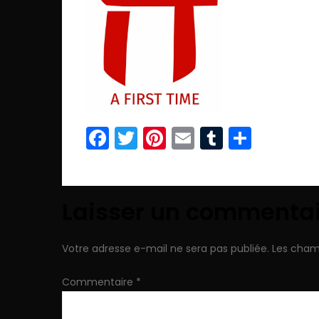
Facebook
Twitter
Pinterest
Email
Tumblr
Parta
Laisser un commenta
Votre adresse e-mail ne sera pas publiée.
Les cham
Commentaire
*