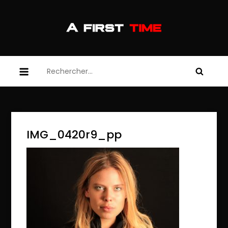
Skip
to
content
afirsttime
afirsttime
Rechercher :
IMG_0420r9_pp