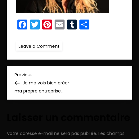
Facebook
Twitter
Pinterest
Email
Tumblr
Partager
on
Leave a Comment
IMG_0420r9_pp
N
Previous
Previous
Post
Je me vois bien créer
a
ma propre entreprise…
v
Laisser un commentaire
i
g
Votre adresse e-mail ne sera pas publiée.
Les champs