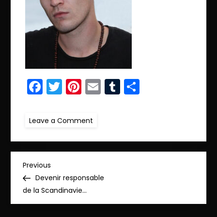
Facebook
Twitter
Pinterest
Email
Tumblr
Partager
on
Leave a Comment
ret.IMG_2197
N
Previous
Previous
Post
Devenir responsable
a
de la Scandinavie…
v