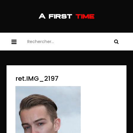
Skip
to
content
afirsttime
afirsttime
Rechercher :
ret.IMG_2197