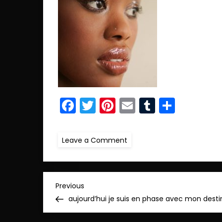
Facebook
Twitter
Pinterest
Email
Tumblr
Parta
on
Leave a Comment
ret.23NV8G9541
N
Previous
Previous
Post
aujourd’hui je suis en phase avec mon desti
a