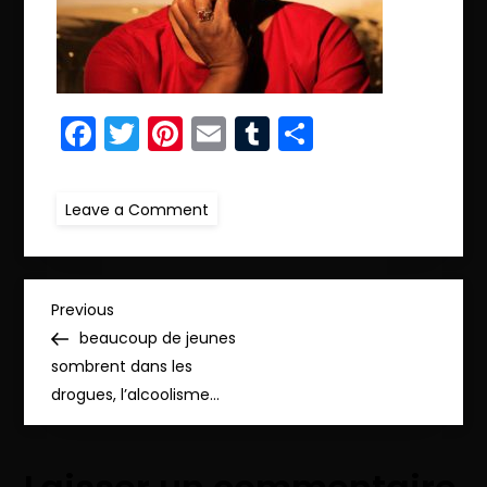
Facebook
Twitter
Pinterest
Email
Tumblr
Partager
on
Leave a Comment
ret.923IMG_3602_pp
N
Previous
Previous
Post
beaucoup de jeunes
a
sombrent dans les
drogues, l’alcoolisme…
v
i