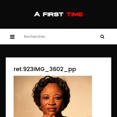
Skip
to
content
afirsttime
afirsttime
Rechercher :
ret.923IMG_3602_pp