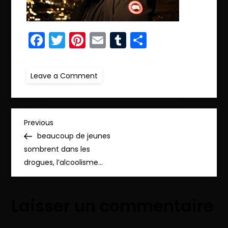
Facebook
Twitter
Pinterest
Email
Tumblr
Partager
on
Leave a Comment
ret.IMG_3626_pp
N
Previous
Previous
Post
beaucoup de jeunes
a
sombrent dans les
drogues, l’alcoolisme…
v
i
Laisser un commentaire
g