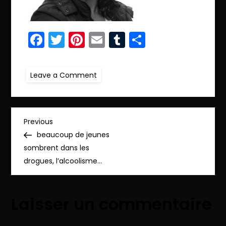
Facebook
Twitter
Pinterest
Email
Tumblr
Partager
on
Leave a Comment
ret
N&B.IMG_3518_pp
N
Previous
Previous
Post
beaucoup de jeunes
a
sombrent dans les
drogues, l’alcoolisme…
v
i
Laisser un commentaire
g