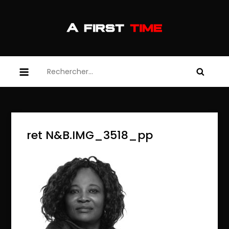
Skip
to
content
afirsttime
afirsttime
Rechercher :
ret N&B.IMG_3518_pp