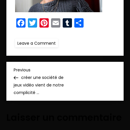
Facebook
Twitter
Pinterest
Email
Tumblr
Partager
on
Leave a Comment
ret.IMG_4771
N
Previous
Previous
Post
créer une société de
a
jeux vidéo vient de notre
complicité …
v
i
Laisser un commentaire
g