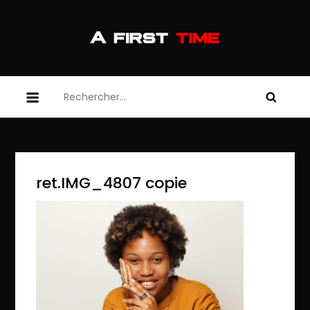
Skip
to
content
afirsttime
afirsttime
Rechercher :
ret.IMG_4807 copie