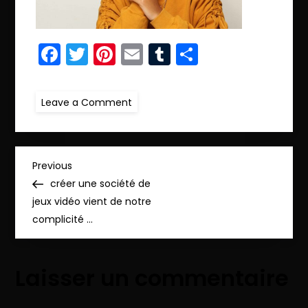
Facebook
Twitter
Pinterest
Email
Tumblr
Partager
on
Leave a Comment
ret.IMG_4807
copie
N
Previous
Previous
Post
créer une société de
a
jeux vidéo vient de notre
complicité …
v
i
Laisser un commentaire
g