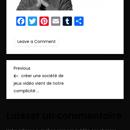
Facebook
Twitter
Pinterest
Email
Tumblr
Partager
on
Leave a Comment
ret511.IMG_4797
copie
N
Previous
Previous
Post
créer une société de
a
jeux vidéo vient de notre
complicité …
v
i
Laisser un commentaire
g