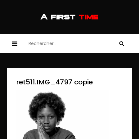
Skip
to
content
afirsttime
afirsttime
Rechercher :
ret511.IMG_4797 copie