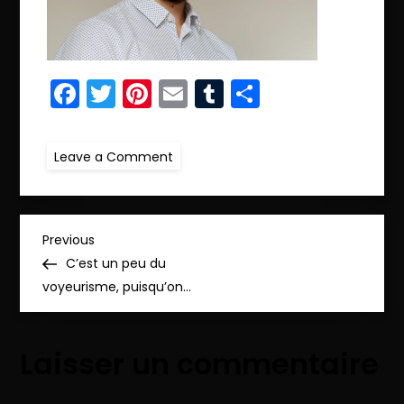
Facebook
Twitter
Pinterest
Email
Tumblr
Partager
on
Leave a Comment
ret.IMG_8125
N
Previous
Previous
Post
C’est un peu du
a
voyeurisme, puisqu’on…
v
Laisser un commentaire
i