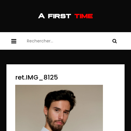
Skip
to
content
afirsttime
afirsttime
Rechercher :
ret.IMG_8125