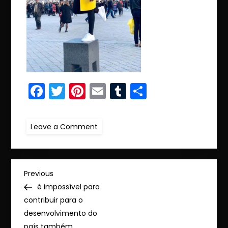
Facebook
Twitter
Pinterest
Email
Tumblr
Partager
on
Leave a Comment
ret.IMG-
20190415-
WA0033
N
Previous
Previous
Post
é impossível para
a
contribuir para o
desenvolvimento do
v
país também…