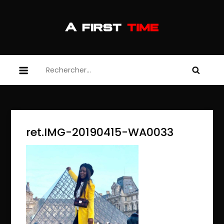
Skip
to
content
afirsttime
afirsttime
Rechercher :
ret.IMG-20190415-WA0033