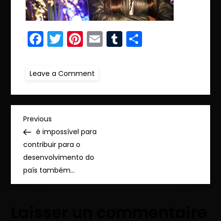
Facebook
Twitter
Pinterest
Email
Tumblr
Partager
on
Leave a Comment
ret.IMG_0123
N
Previous
Previous
Post
é impossível para
a
contribuir para o
desenvolvimento do
v
país também…
i
Laisser un commentaire
g