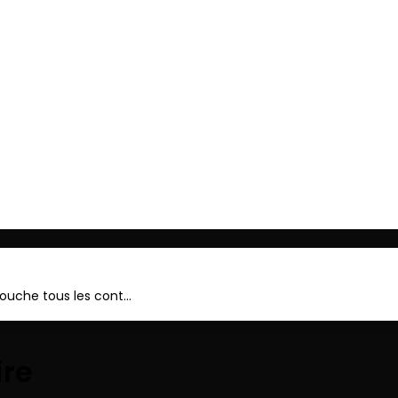
ger
 touche tous les cont…
ire