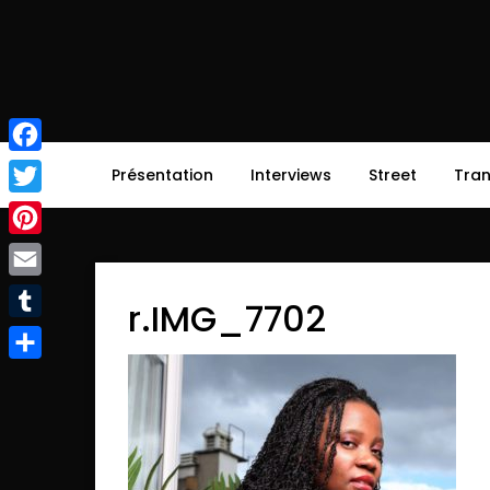
Skip
to
content
afirsttime
afirsttime
Facebook
Présentation
Interviews
Street
Tra
Twitter
Pinterest
Email
r.IMG_7702
Tumblr
Partager