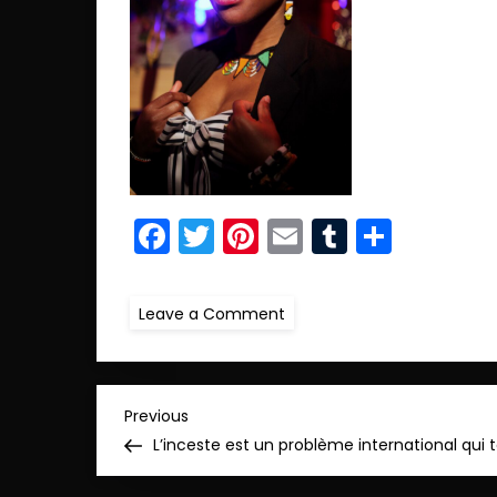
Facebook
Twitter
Pinterest
Email
Tumblr
Parta
on
Leave a Comment
r.IMG_7827
copie
N
Previous
Previous
Post
L’inceste est un problème international qui
a