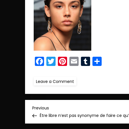
Facebook
Twitter
Pinterest
Email
Tumblr
Parta
on
Leave a Comment
R.IMG_7264
copie
N
Previous
Previous
Post
Être libre n’est pas synonyme de faire ce qu
a