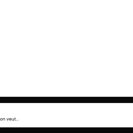
ger
’on veut…