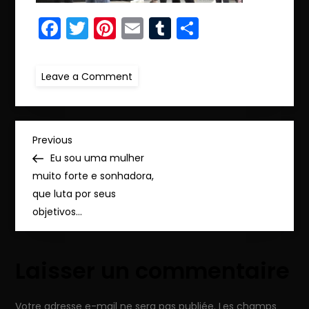
Facebook
Twitter
Pinterest
Email
Tumblr
Partager
on
Leave a Comment
RET.IMG_8095
N
Previous
Previous
Post
Eu sou uma mulher
a
muito forte e sonhadora,
que luta por seus
v
objetivos…
i
Laisser un commentaire
g
a
Votre adresse e-mail ne sera pas publiée.
Les champs