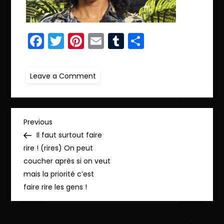
Facebook
Twitter
Pinterest
Email
Tumblr
Partager
on
Leave a Comment
r.IMG_0397
N
Previous
Previous
Post
Il faut surtout faire
a
rire ! (rires) On peut
coucher après si on veut
v
mais la priorité c’est
faire rire les gens !
i
g