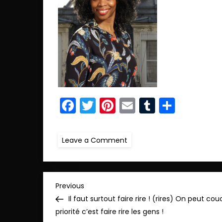
Facebook
Twitter
Pinterest
Email
Tumblr
Parta
on
Leave a Comment
r.IMG_0449
N
Previous
Previous
Post
Il faut surtout faire rire ! (rires) On peut co
a
priorité c’est faire rire les gens !