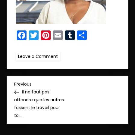
Facebook
Twitter
Pinterest
Email
Tumblr
Partager
on
Leave a Comment
ret.IMG_0668
N
Previous
Previous
Post
Il ne faut pas
a
attendre que les autres
fassent le travail pour
v
toi…
i