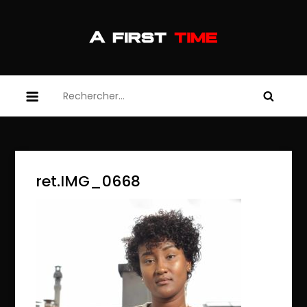
Skip
to
content
afirsttime
afirsttime
Rechercher :
ret.IMG_0668