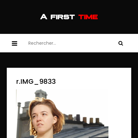
Skip
to
content
afirsttime
afirsttime
Rechercher :
r.IMG_9833