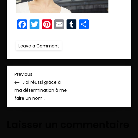
Facebook
Twitter
Pinterest
Email
Tumblr
Partager
on
Leave a Comment
r.IMG_9833
N
Previous
Previous
Post
J’ai réussi grâce à
a
ma détermination à me
faire un nom…
v
i
Laisser un commentaire
g