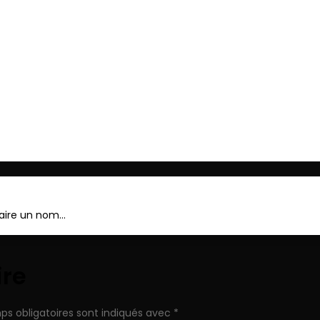
ger
faire un nom…
ire
ps obligatoires sont indiqués avec
*