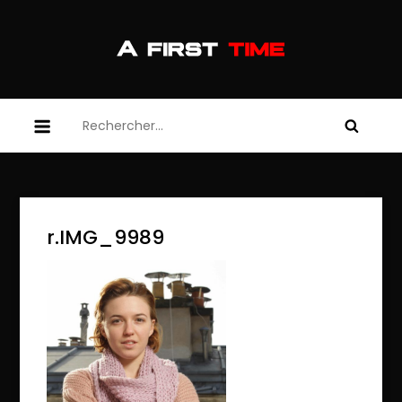
Skip
to
content
afirsttime
afirsttime
Rechercher :
r.IMG_9989