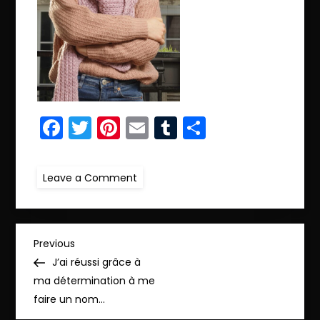
Facebook
Twitter
Pinterest
Email
Tumblr
Partager
on
Leave a Comment
r.IMG_9989
N
Previous
Previous
Post
J’ai réussi grâce à
a
ma détermination à me
faire un nom…
v