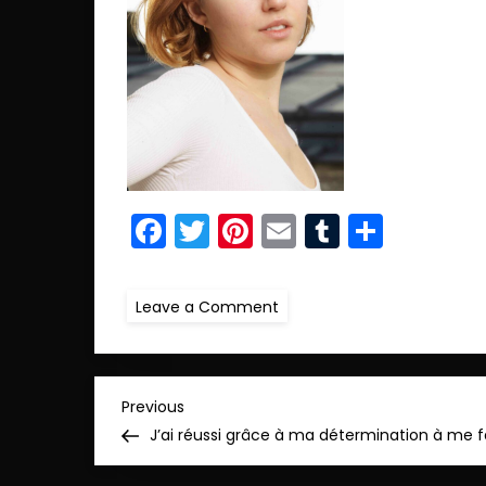
Facebook
Twitter
Pinterest
Email
Tumblr
Parta
on
Leave a Comment
ret.IMG_9857_pp
N
Previous
Previous
Post
J’ai réussi grâce à ma détermination à me 
a