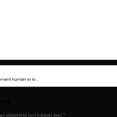
ger
nnement humain et la …
ire
ps obligatoires sont indiqués avec
*