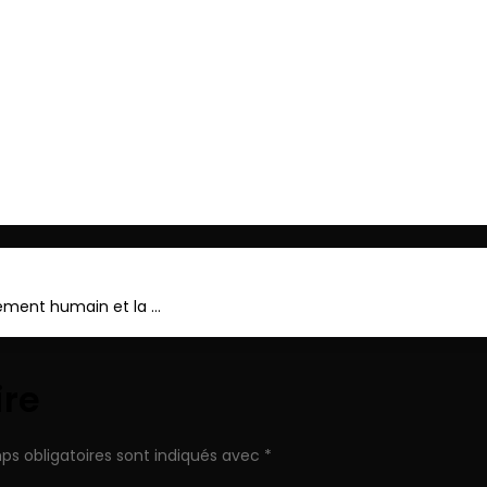
ger
nnement humain et la …
ire
ps obligatoires sont indiqués avec
*