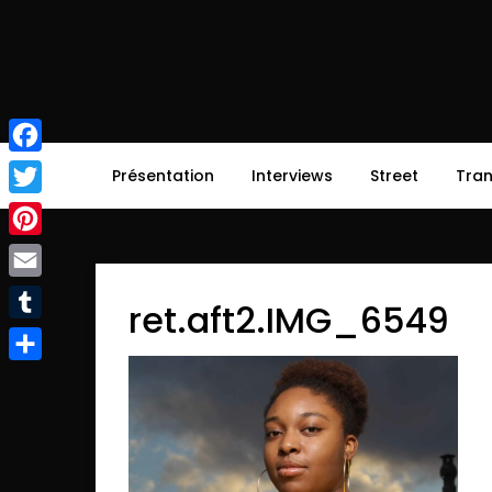
Skip
to
content
afirsttime
afirsttime
Facebook
Présentation
Interviews
Street
Tra
Twitter
Pinterest
Email
ret.aft2.IMG_6549
Tumblr
Partager