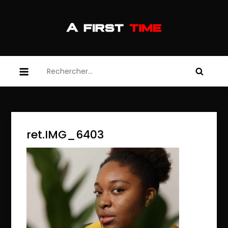
Skip
to
content
afirsttime
afirsttime
Rechercher :
ret.IMG_6403