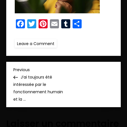
Facebook
Twitter
Pinterest
Email
Tumblr
Partager
on
Leave a Comment
ret.IMG_6403
N
Previous
Previous
Post
J’ai toujours été
a
intéressée par le
fonctionnement humain
v
et la …
i
Laisser un commentaire
g