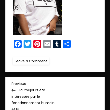
Facebook
Twitter
Pinterest
Email
Tumblr
Partager
on
Leave a Comment
ret.IMG_6574
N
Previous
Previous
Post
J’ai toujours été
a
intéressée par le
fonctionnement humain
v
et la …