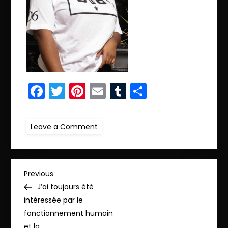
Facebook
Twitter
Pinterest
Email
Tumblr
Partager
on
Leave a Comment
ret.IMG_6574
N
Previous
Previous
Post
J’ai toujours été
a
intéressée par le
fonctionnement humain
v
et la …