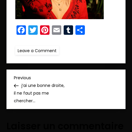
Facebook
Twitter
Pinterest
Email
Tumblr
Partager
on
Leave a Comment
ret.aft.IMG_8825_pp
N
Previous
Previous
Post
j’ai une bonne droite,
a
il ne faut pas me
chercher…
v
i
Laisser un commentaire