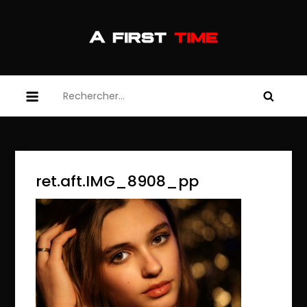
Skip
to
content
afirsttime
afirsttime
Rechercher :
ret.aft.IMG_8908_pp