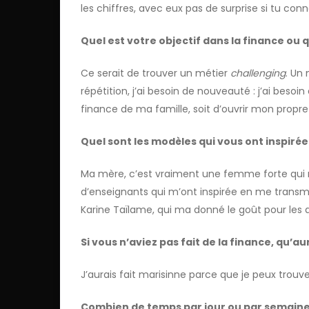
les chiffres, avec eux pas de surprise si tu conn
Quel est votre objectif dans la finance ou 
Ce serait de trouver un métier
challenging
. Un
répétition, j’ai besoin de nouveauté : j’ai beso
finance de ma famille, soit d’ouvrir mon propr
Quel sont les modèles qui vous ont inspirée
Ma mère, c’est vraiment une femme forte qui m
d’enseignants qui m’ont inspirée en me transmett
Karine Taïlame, qui ma donné le goût pour les ar
Si vous n’aviez pas fait de la finance, qu’au
J’aurais fait marisinne parce que je peux trouver 
Combien de temps par jour ou par semaine