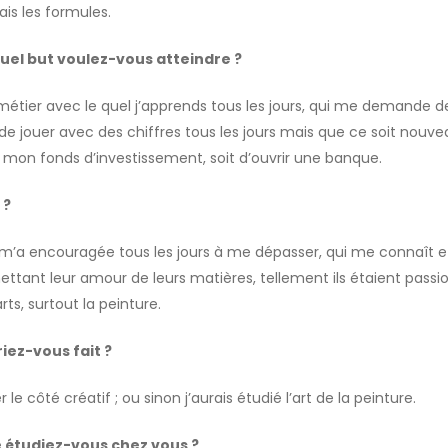
ais les formules.
quel but voulez-vous atteindre ?
 métier avec le quel j’apprends tous les jours, qui me demande 
in de jouer avec des chiffres tous les jours mais que ce soit nouve
e mon fonds d’investissement, soit d’ouvrir une banque.
?
’a encouragée tous les jours à me dépasser, qui me connaît et 
ant leur amour de leurs matières, tellement ils étaient passionné
ts, surtout la peinture.
riez-vous fait ?
le côté créatif ; ou sinon j’aurais étudié l’art de la peinture.
 étudiez-vous chez vous ?