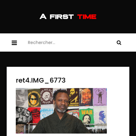
Skip
to
content
afirsttime
afirsttime
Rechercher :
ret4.IMG_6773