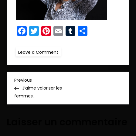
Facebook
Twitter
Pinterest
Email
Tumblr
Partager
on
Leave a Comment
ret1.IMG_9425_pp
N
Previous
Previous
Post
J’aime valoriser les
a
femmes…
v
Laisser un commentaire
i