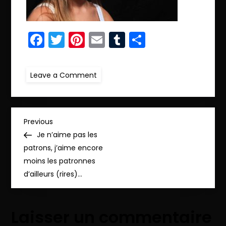
Facebook
Twitter
Pinterest
Email
Tumblr
Partager
on
Leave a Comment
ret23.IMG_5342_pp
N
Previous
Previous
Post
Je n’aime pas les
a
patrons, j’aime encore
moins les patronnes
v
d’ailleurs (rires)…
i
Laisser un commentaire
g