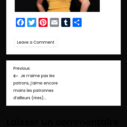
Facebook
Twitter
Pinterest
Email
Tumblr
Partager
on
Leave a Comment
ret23.IMG_5382_pp
N
Previous
Previous
Post
Je n’aime pas les
a
patrons, j’aime encore
moins les patronnes
v
d’ailleurs (rires)…
i
Laisser un commentaire
g