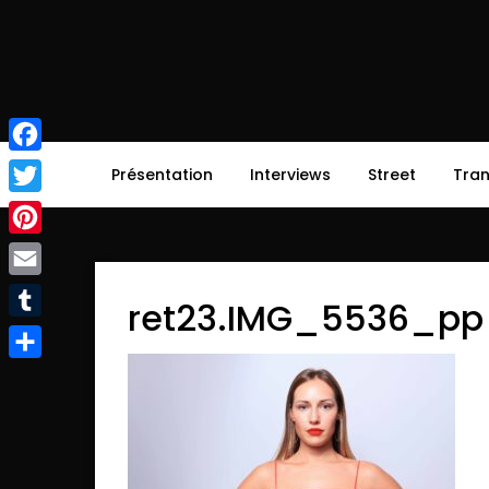
Skip
to
content
afirsttime
afirsttime
Facebook
Présentation
Interviews
Street
Tra
Twitter
Pinterest
Email
ret23.IMG_5536_pp
Tumblr
Partager