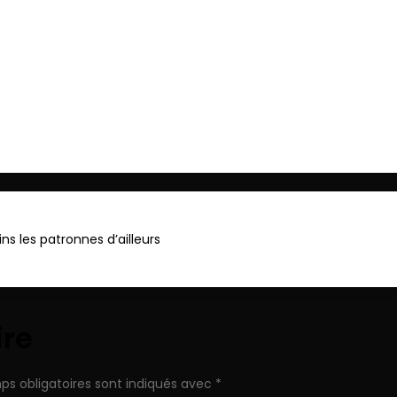
ger
ns les patronnes d’ailleurs
ire
ps obligatoires sont indiqués avec
*