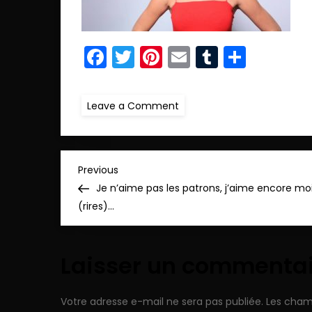
Facebook
Twitter
Pinterest
Email
Tumblr
Parta
on
Leave a Comment
ret23.IMG_5536_pp
N
Previous
Previous
Post
Je n’aime pas les patrons, j’aime encore moi
a
(rires)…
v
Laisser un commenta
i
g
Votre adresse e-mail ne sera pas publiée.
Les cham