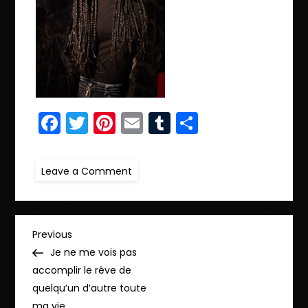
Facebook
Twitter
Pinterest
Email
Tumblr
Partager
on
Leave a Comment
ret.IMG_3921
copie_pp
N
Previous
Previous
Post
Je ne me vois pas
a
accomplir le rêve de
quelqu’un d’autre toute
v
ma vie…