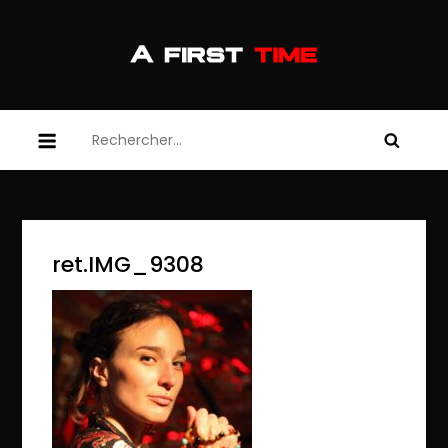
Skip
to
content
afirsttime
afirsttime
Rechercher :
ret.IMG_9308