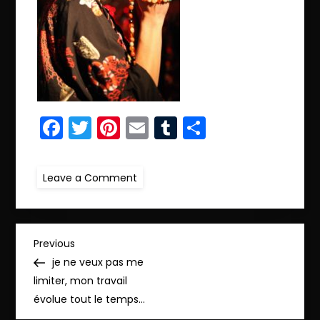
Facebook
Twitter
Pinterest
Email
Tumblr
Partager
on
Leave a Comment
ret.IMG_9308
N
Previous
Previous
Post
je ne veux pas me
a
limiter, mon travail
évolue tout le temps…
v