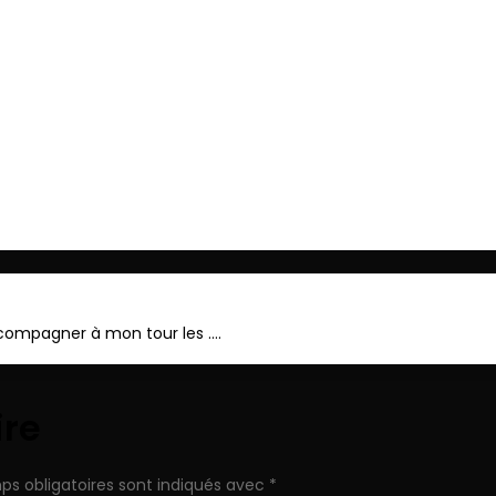
ger
ccompagner à mon tour les ….
ire
ps obligatoires sont indiqués avec
*