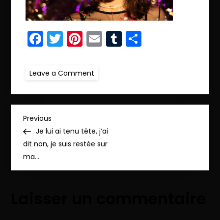
Facebook
Twitter
Pinterest
Email
Tumblr
Partager
on
Leave a Comment
ret.IMG_9792_pp
N
Previous
Previous
Post
Je lui ai tenu tête, j’ai
a
dit non, je suis restée sur
ma…
v
i
Laisser un commentaire
g