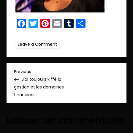
Facebook
Twitter
Pinterest
Email
Tumblr
Partager
on
Leave a Comment
r.22IMG_1812
N
Previous
Previous
Post
J’ai toujours kiffé la
a
gestion et les domaines
financiers…
v
i
Laisser un commentaire
g