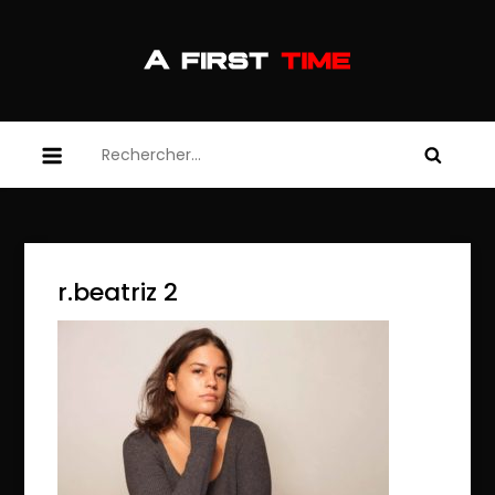
Skip
to
content
afirsttime
afirsttime
Rechercher :
r.beatriz 2