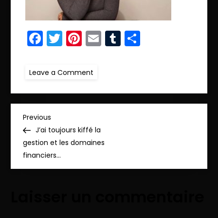
Facebook
Twitter
Pinterest
Email
Tumblr
Partager
on
Leave a Comment
r.beatriz
2
N
Previous
Previous
Post
J’ai toujours kiffé la
a
gestion et les domaines
financiers…
v
i
Laisser un commentaire
g