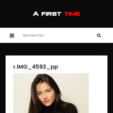
Skip
to
content
afirsttime
afirsttime
Rechercher :
r.IMG_4593_pp