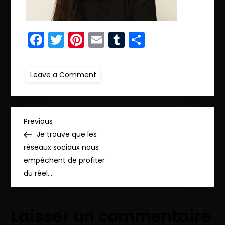
Facebook
Twitter
Pinterest
Email
Tumblr
Partager
on
Leave a Comment
r.IMG_4593_pp
N
Previous
Previous
Post
Je trouve que les
a
réseaux sociaux nous
empêchent de profiter
v
du réel…
i
Laisser un commentaire
g