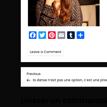
Facebook
Twitter
Pinterest
Email
Tumblr
Parta
on
Leave a Comment
ret.IMG_5379
copie
N
Previous
Previous
Post
la danse n’est pas une option, c’est une prio
a
v
Laisser un commenta