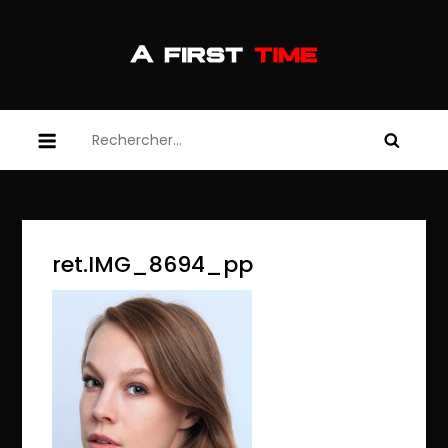
Skip
to
content
afirsttime
afirsttime
Rechercher :
ret.IMG_8694_pp