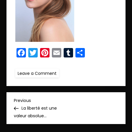
Facebook
Twitter
Pinterest
Email
Tumblr
Partager
on
Leave a Comment
ret.IMG_8694_pp
N
Previous
Previous
Post
La liberté est une
a
valeur absolue…
v