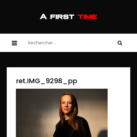
Skip
to
content
afirsttime
afirsttime
Rechercher :
ret.IMG_9298_pp