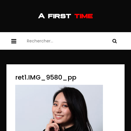
Skip
to
content
afirsttime
afirsttime
Rechercher :
ret1.IMG_9580_pp