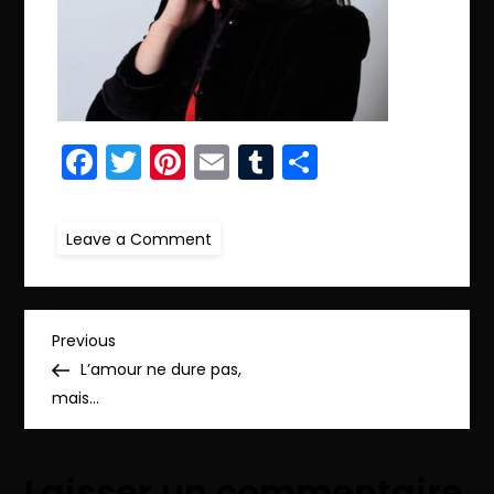
Facebook
Twitter
Pinterest
Email
Tumblr
Partager
on
Leave a Comment
ret1.IMG_9580_pp
N
Previous
Previous
Post
L’amour ne dure pas,
a
mais…
v
Laisser un commentaire