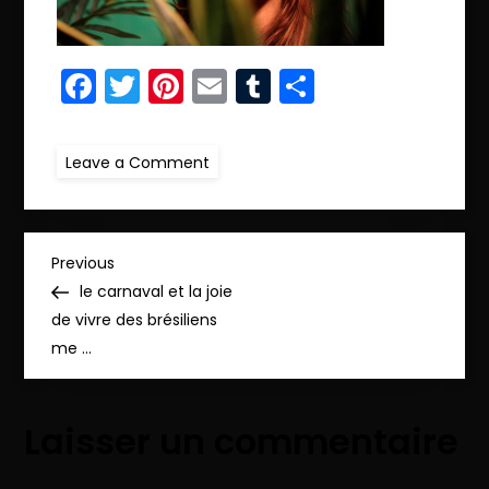
Facebook
Twitter
Pinterest
Email
Tumblr
Partager
on
Leave a Comment
r.rayani15
N
Previous
Previous
Post
le carnaval et la joie
a
de vivre des brésiliens
me …
v
i
Laisser un commentaire
g