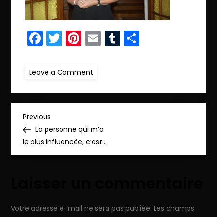
Facebook
Twitter
Pinterest
Email
Tumblr
Partager
on
Leave a Comment
IMG_8716
N
Previous
Previous
Post
La personne qui m’a
a
le plus influencée, c’est…
v
Laisser un commentaire
i
g
Votre adresse e-mail ne sera pas publiée.
Les champs